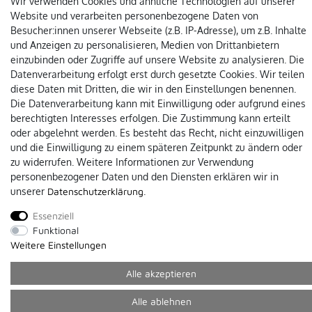
Wir verwenden Cookies und ähnliche Technologien auf unserer
Website und verarbeiten personenbezogene Daten von
Besucher:innen unserer Webseite (z.B. IP-Adresse), um z.B. Inhalte
und Anzeigen zu personalisieren, Medien von Drittanbietern
einzubinden oder Zugriffe auf unsere Website zu analysieren. Die
Datenverarbeitung erfolgt erst durch gesetzte Cookies. Wir teilen
Impressum
Datenschutz
Widerruf
AGB
Versandarten
diese Daten mit Dritten, die wir in den Einstellungen benennen.
Die Datenverarbeitung kann mit Einwilligung oder aufgrund eines
berechtigten Interesses erfolgen. Die Zustimmung kann erteilt
Kontakt
oder abgelehnt werden. Es besteht das Recht, nicht einzuwilligen
und die Einwilligung zu einem späteren Zeitpunkt zu ändern oder
* Alle Preise inkl. der gesetzl. MwSt.
zu widerrufen. Weitere Informationen zur Verwendung
personenbezogener Daten und den Diensten erklären wir in
unserer
Daten­schutz­erklärung
.
Essenziell
Funktional
Weitere Einstellungen
Alle akzeptieren
Alle ablehnen