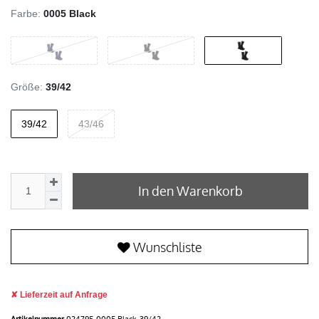
Farbe:
0005 Black
Größe:
39/42
39/42
43/46
In den Warenkorb
Wunschliste
Lieferzeit auf Anfrage
Artikelnummer
024795-0005 Black-39/42